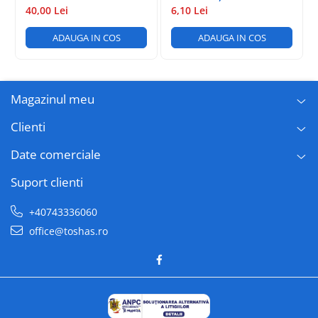
100 PAG
18-1-1
40,00 Lei
6,10 Lei
ADAUGA IN COS
ADAUGA IN COS
Magazinul meu
Clienti
Date comerciale
Suport clienti
+40743336060
office@toshas.ro