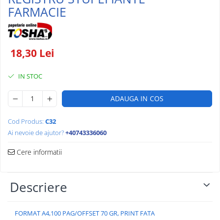
FARMACIE
HARTIE SI ARTICOLE DIN HARTIE
HARTIE COPIATOR
ROLE CASĂ
18,30 Lei
IN STOC
ADAUGA IN COS
Cod Produs:
C32
Ai nevoie de ajutor?
+40743336060
Cere informatii
Descriere
FORMAT A4,100 PAG/OFFSET 70 GR, PRINT FATA