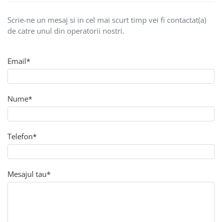
HARTIE SI ARTICOLE DIN HARTIE
Scrie-ne un mesaj si in cel mai scurt timp vei fi contactat(a)
HARTIE COPIATOR
de catre unul din operatorii nostri.
ROLE CASĂ
Email*
Nume*
Telefon*
Mesajul tau*