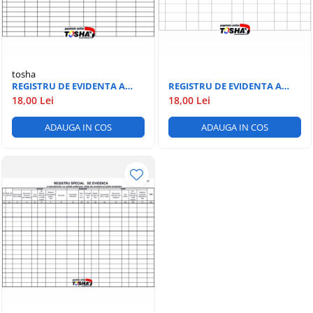
tosha
REGISTRU DE EVIDENTA A
REGISTRU DE EVIDENTA A
MISCARII ARMAMENTULUI
PERSONALULUI DOTAT CU
18,00 Lei
18,00 Lei
ARME SI MUNITII
ADAUGA IN COS
ADAUGA IN COS