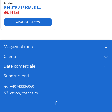
tosha
REGISTRU SPECIAL DE
EVIDENTA A METALELOR
69,14 Lei
PRETIOASE A3
ADAUGA IN COS
Magazinul meu
Clienti
Date comerciale
Suport clienti
+40743336060
office@toshas.ro