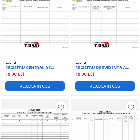
tosha
tosha
REGISTRU GENERAL DE
REGISTRU DE EVIDENTA A
EVIDENTA A
CONTRACTELOR DE SERVICII
18,00 Lei
18,00 Lei
CORESPONDENTEI
PSIHOLOGICE
ADAUGA IN COS
ADAUGA IN COS