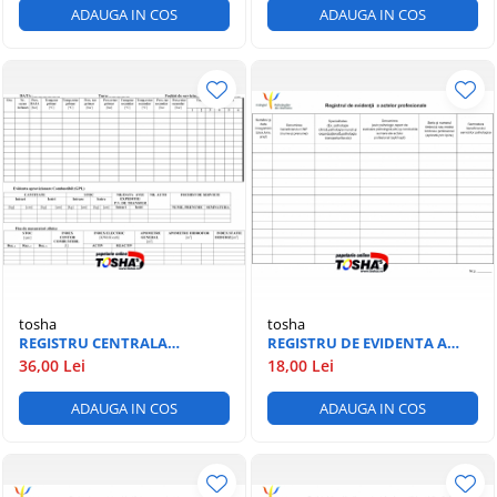
ADAUGA IN COS
ADAUGA IN COS
tosha
tosha
REGISTRU CENTRALA
REGISTRU DE EVIDENTA A
TERMICA
ACTELOR PROFESIONALE
36,00 Lei
18,00 Lei
ADAUGA IN COS
ADAUGA IN COS