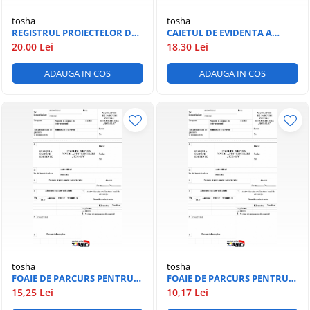
HARTIE SI ARTICOLE DIN HARTIE
tosha
tosha
REGISTRUL PROIECTELOR DE
CAIETUL DE EVIDENTA A
HARTIE COPIATOR
OPERAŢIUNI PREVĂZUTE SĂ
CURSANTILOR
20,00 Lei
18,30 Lei
FIE PREZENTATE LA VIZA DE
ROLE CASĂ
CONTROL FINANCIAR
ADAUGA IN COS
ADAUGA IN COS
PREVENTIV PROPRIU
tosha
tosha
FOAIE DE PARCURS PENTRU
FOAIE DE PARCURS PENTRU
AUTOVEHICULE SCOALA A4
AUTOVEHICULE SCOALA A5
15,25 Lei
10,17 Lei