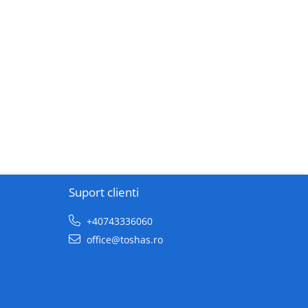
Suport clienti
+40743336060
office@toshas.ro