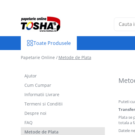
Toate Produsele
PRODUSE
TIPIZATE
Toate Produsele
MEDICALE
FISCALE
Papetarie Online /
Metode de Plata
PAZĂ ȘI PROTECȚIE
TRANSPORTATORI
Ajutor
Metod
PROTECȚIA MUNCII
Cum Cumpar
ASOCIAȚII DE PROPRIETARI
Informatii Livrare
SPECIALE
Puteti cu
Termeni si Conditii
HOTEL ȘI RESTAURANT
Transfe
CARTUSE TONERE
Despre noi
Plata se 
CANON
FAQ
totala a f
EPSON
Datele ne
Metode de Plata