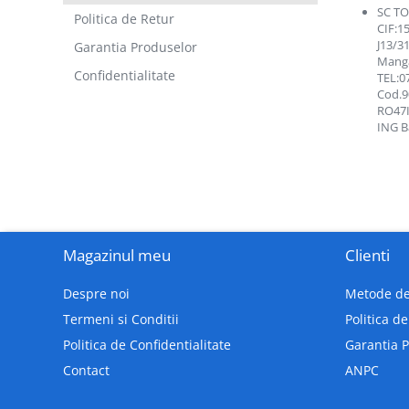
HP
SC TO
Politica de Retur
CIF:1
XEROX
J13/3
Garantia Produselor
HARTIE SI ARTICOLE DIN HARTIE
Manga
Confidentialitate
TEL:0
HARTIE COPIATOR
Cod.9
ROLE CASĂ
RO47
ING B
Magazinul meu
Clienti
Despre noi
Metode de
Termeni si Conditii
Politica d
Politica de Confidentialitate
Garantia 
Contact
ANPC