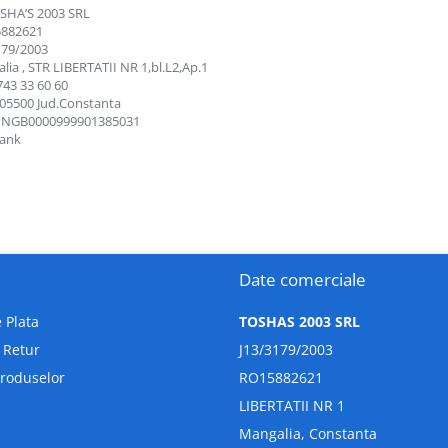
SHA’S 2003 SRL
5882621
179/2003
lia , STR LIBERTATII NR 1,bl.L2,Ap.1
743 33 60 60
05500 Jud.Constanta
INGB0000999901385031
ank
Date comerciale
 Plata
TOSHAS 2003 SRL
e Retur
J13/3179/2003
Produselor
RO15882621
LIBERTATII NR 1
Mangalia, Constanta