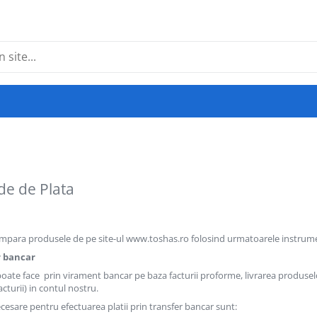
e de Plata
mpara produsele de pe site-ul www.toshas.ro folosind urmatoarele instrume
r bancar
poate face prin virament bancar pe baza facturii proforme, livrarea produse
acturii) in contul nostru.
cesare pentru efectuarea platii prin transfer bancar sunt: