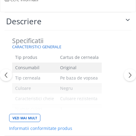
Descriere
Specificatii
CARACTERISTICI GENERALE
Tip produs
Cartus de cerneala
Consumabil
Original
Tip cerneala
Pe baza de vopsea
Culoare
Negru
Caracteristici cheie
Culoare rezistenta
Numar culori
1
VEZI MAI MULT
Continut pachet
Cartus
Informatii conformitate produs
COMPATIBILITATE