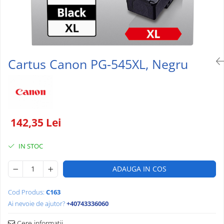
HARTIE SI ARTICOLE DIN HARTIE
HARTIE COPIATOR
ROLE CASĂ
Cartus Canon PG-545XL, Negru
142,35 Lei
IN STOC
ADAUGA IN COS
Cod Produs:
C163
Ai nevoie de ajutor?
+40743336060
Cere informatii