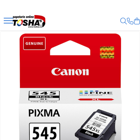
PRODUSE
TIPIZATE
MEDICALE
FISCALE
PAZĂ ȘI PROTECȚIE
TRANSPORTATORI
PROTECȚIA MUNCII
ASOCIAȚII DE PROPRIETARI
SPECIALE
HOTEL ȘI RESTAURANT
CARTUSE TONERE
CANON
EPSON
HP
XEROX