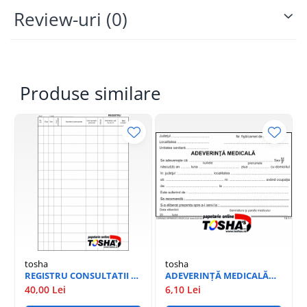
Review-uri
(0)
Imprimanta compatibila
Inkjet
Brand compatibil
Canon
Model compatibil
MG2450/ MG2550
Produse similare
tosha
tosha
REGISTRU CONSULTATII A4
ADEVERINȚĂ MEDICALĂ
100 PAG
18-1-1
40,00 Lei
6,10 Lei