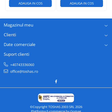
ADAUGA IN COS
ADAUGA IN COS
COMPATIBILITATE
Imprimanta compatibila
Inkjet
Brand compatibil
Canon
Magazinul meu
Clienti
Date comerciale
Suport clienti
+40743336060
office@toshas.ro
©Copyright TOSHAS 2003 SRL 2026
Platforma E-commerce by Gomag