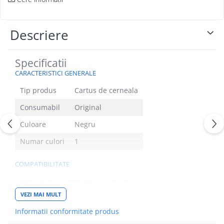
Descriere
Specificatii
CARACTERISTICI GENERALE
Tip produs
Cartus de cerneala
Consumabil
Original
Culoare
Negru
Numar culori
1
COMPATIBILITATE
Imprimanta compatibila
Inkjet
VEZI MAI MULT
Brand compatibil
Canon
Informatii conformitate produs
Model compatibil
MP240, MP260