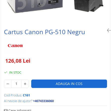
HARTIE SI ARTICOLE DIN HARTIE
HARTIE COPIATOR
ROLE CASĂ
Cartus Canon PG-510 Negru
126,08 Lei
IN STOC
ADAUGA IN COS
Cod Produs:
C161
Ai nevoie de ajutor?
+40743336060
Cere informatii