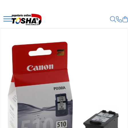
PRODUSE
TIPIZATE
MEDICALE
FISCALE
PAZĂ ȘI PROTECȚIE
TRANSPORTATORI
PROTECȚIA MUNCII
ASOCIAȚII DE PROPRIETARI
SPECIALE
HOTEL ȘI RESTAURANT
CARTUSE TONERE
CANON
EPSON
HP
XEROX