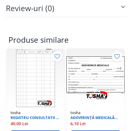
Review-uri
(0)
Produse similare
tosha
tosha
REGISTRU CONSULTATII A4
ADEVERINȚĂ MEDICALĂ
100 PAG
18-1-1
40,00 Lei
6,10 Lei